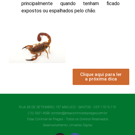
principalmente quando tenham ficado
expostos ou espalhados pelo chão.
Clique aqui para ler
a próxima dica
RUA 28 DE SETEMBRO, 157 MACUCO - SANTOS - CEP 11015-110
(13) 3321-4590 contato@essacontroledepragas.com.br
Essa Controle de Pragas - Todos os Direitos Reservados
Desenvolvimento:
Universo Digital