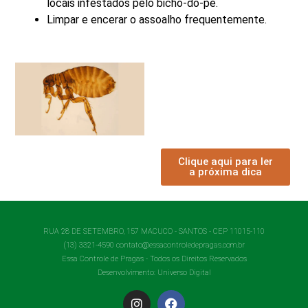
locais infestados pelo bicho-do-pé.
Limpar e encerar o assoalho frequentemente.
Clique aqui para ler
a próxima dica
RUA 28 DE SETEMBRO, 157 MACUCO - SANTOS - CEP 11015-110
(13) 3321-4590 contato@essacontroledepragas.com.br
Essa Controle de Pragas - Todos os Direitos Reservados
Desenvolvimento:
Universo Digital